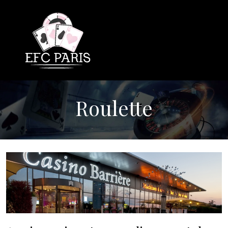
Roulette