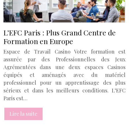
L’EFC Paris : Plus Grand Centre de
Formation en Europe
Espace de Travail Casino Votre formation est
assurée par des Professionnelles des Jeux
Agrémentées dans une deux espaces Casinos
équipés et aménagés avec du matériel
professionnel pour un apprentissage des plus
sérieux et dans les meilleurs conditions. L’EFC
Paris est…
Lire la suite