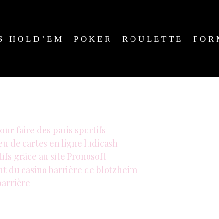
S HOLD’EM
POKER
ROULETTE
FOR
our faire des paris sportifs
u de cartes en ligne ludicash
ifs grâce au site Pronosoft
t du casino barrière de blotzheim
barrière