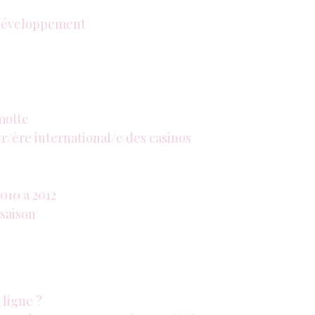
o développement
motte
/ère international/e des casinos
010 a 2012
 saison
 ligne ?