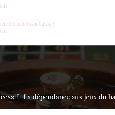
on !
re de Formation en Europe
on !
xcessif : La dépendance aux jeux du ha