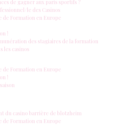
s de gagner aux paris sportifs ?
fessionnel/le des Casinos
re de Formation en Europe
on !
unération des stagiaires de la formation
s les casinos
re de Formation en Europe
on !
 saison
t du casino barrière de blotzheim
re de Formation en Europe