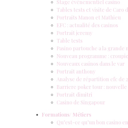
Stage événementiel casino
Tables tests et visite de Car
Portraits Manon et Mathieu
EFC : actualité des casinos
Portrait jeremy
Table tests
Pasino partouche a la grande 
Nouveau programme : croupier
Nouveaux casinos dans le var
Portrait anthony
Analyse de répartition efc de 2
Barriere poker tour : nouvelle
Portrait dimitri
Casino de Singapour
Formations/ Métiers
Qu’est-ce qu’un bon casino en