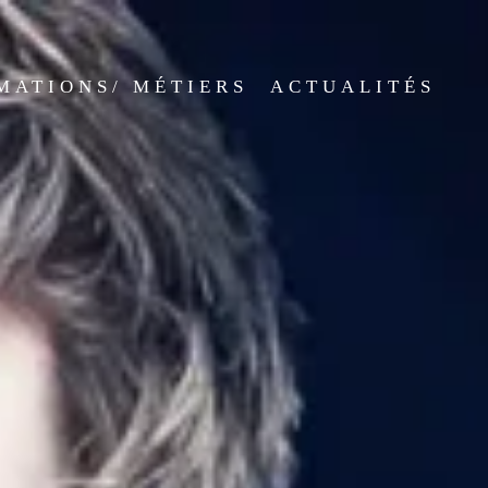
MATIONS/ MÉTIERS
ACTUALITÉS