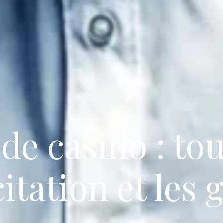
 de casino : tou
citation et les 