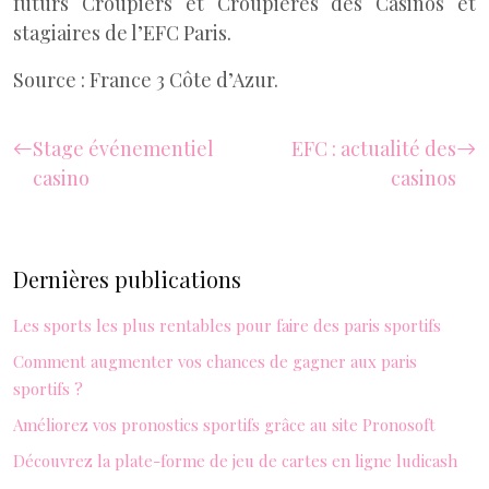
futurs Croupiers et Croupières des Casinos et
stagiaires de l’EFC Paris.
Source : France 3 Côte d’Azur.
Stage événementiel
EFC : actualité des
casino
casinos
Dernières publications
Les sports les plus rentables pour faire des paris sportifs
Comment augmenter vos chances de gagner aux paris
sportifs ?
Améliorez vos pronostics sportifs grâce au site Pronosoft
Découvrez la plate-forme de jeu de cartes en ligne ludicash