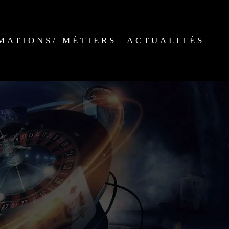
MATIONS/ MÉTIERS
ACTUALITÉS