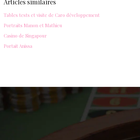
Articles similaires
Tables tests et visite de Caro développement
Portraits Manon et Mathieu
Casino de Singapour
Portait Anissa